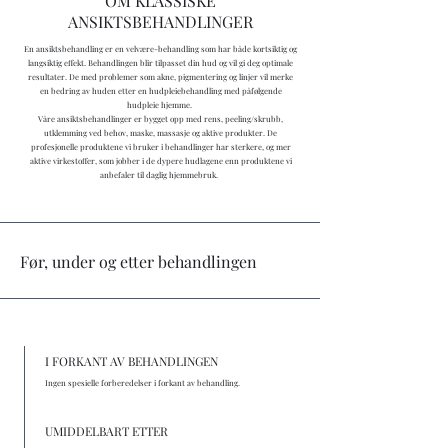
OM KLASSISKE
ANSIKTSBEHANDLINGER
En ansiktsbehandling er en velvære-behandling som har både kortsiktig og
langsiktig effekt. Behandlingen blir tilpasset din hud og vil gi deg optimale
resultater. De med problemer som akne, pigmentering og linjer vil merke
en bedring av huden etter en hudpleiebehandling med påfølgende
hudpleie hjemme.
Våre ansiktsbehandlinger er bygget opp med rens, peeling/skrubb,
utklemming ved behov, maske, massasje og aktive produkter. De
profesjonelle produktene vi bruker i behandlinger har sterkere, og mer
aktive virkestoffer, som jobber i de dypere hudlagene enn produktene vi
anbefaler til daglig hjemmebruk.
Før, under og etter behandlingen
I FORKANT AV BEHANDLINGEN
Ingen spesielle forberedelser i forkant av behandling.
UMIDDELBART ETTER