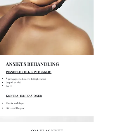
ANSIKTS BEHANDLING
PASSER FOR DEG SOM ØNSKER:
Å gjenopprette hudens fuktighetsnivå
Oppnå en glød
Porer
KONTRA-INDIKASJONER
Hudforandringer
Sår som ikke gror